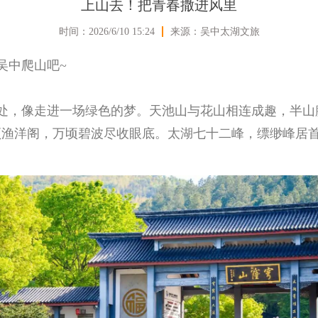
上山去！把青春撒进风里
时间：2026/6/10 15:24
来源：吴中太湖文旅
吴中爬山吧~
处，像走进一场绿色的梦。
天池山
与
花山
相连成趣，半山
顶渔洋阁，万顷碧波尽收眼底。太湖七十二峰，
缥缈峰
居