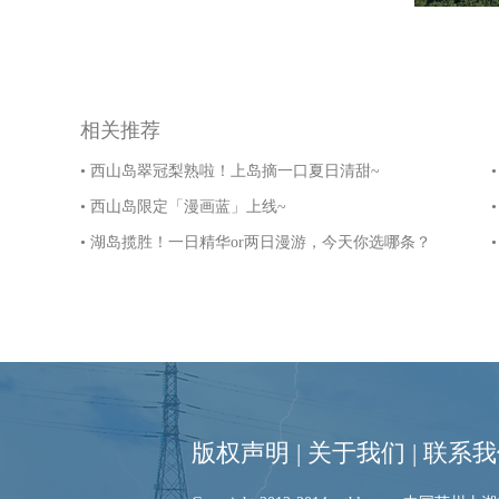
相关推荐
• 西山岛翠冠梨熟啦！上岛摘一口夏日清甜~
• 西山岛限定「漫画蓝」上线~
• 湖岛揽胜！一日精华or两日漫游，今天你选哪条？
版权声明
|
关于我们
|
联系我