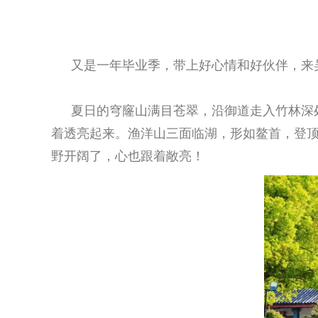
又是一年毕业季，带上好心情和好伙伴，来
夏日的
穹窿山
满目苍翠，沿御道走入竹林深
着透亮起来。
渔洋山
三面临湖，形如鳌首，登
野开阔了，心也跟着敞亮！