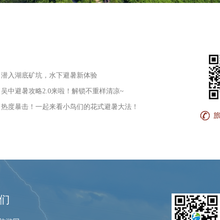
• 潜入湖底矿坑，水下避暑新体验
• 吴中避暑攻略2.0来啦！解锁不重样清凉~
• 热度暴击！一起来看小鸟们的花式避暑大法！
们