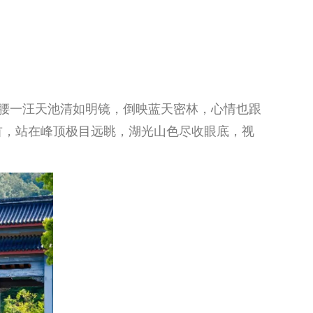
腰一汪天池清如明镜，倒映蓝天密林，心情也跟
首，站在峰顶极目远眺，湖光山色尽收眼底，视