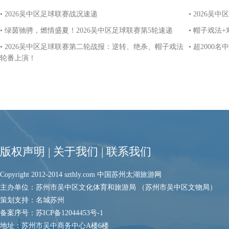
• 2026吴中区足球联赛战况速递
• 2026吴
• 绿茵驰骋，燃情盛夏！2026吴中区足球联赛第5轮速递
• 帽子戏法
• 2026吴中区足球联赛第二轮战报：逆转、绝杀、帽子戏法
• 超200
轮番上演！
版权声明
|
关于我们
|
联系我们
Copyright 2012-2014 szthly.com 中国苏州太湖旅游网
主办单位：苏州市吴中区文化体育和旅游局 （苏州市吴中区文物局）
策划支持：名城苏州
备案序号：
苏ICP备12044453号-1
地址：苏州市吴中商务中心A楼6楼