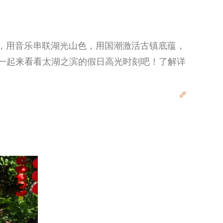
求，用音乐串联湖光山色，用国潮激活古镇底蕴，
%，一起来看看太湖之滨的假日高光时刻吧！了解详