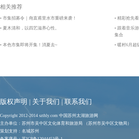
相关推荐
• 市集招募令｜甪直甫里水市重磅来袭！
• 精彩抢先
• 夏木清和，以四艺滋养心性。
• 跟着音乐
集合
• 本色市集即将开集！消夏去~
• 暖村6月
版权声明
|
关于我们
|
联系我们
Copyright 2012-2014 szthly.com 中国苏州太湖旅游网
主办单位：苏州市吴中区文化体育和旅游局 （苏州市吴中区文物局）
策划支持：名城苏州
备案序号：
苏ICP备12044453号-1